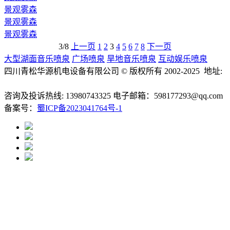
景观雾森
景观雾森
景观雾森
3/8
上一页
1
2
3
4
5
6
7
8
下一页
大型湖面音乐喷泉
广场喷泉
旱地音乐喷泉
互动娱乐喷泉
四川青松华源机电设备有限公司 © 版权所有 2002-2025 地址:
成都市成华区万科路9号凯德广场
咨询及投诉热线: 13980743325 电子邮箱：598177293@qq.com
备案号：
蜀ICP备2023041764号-1